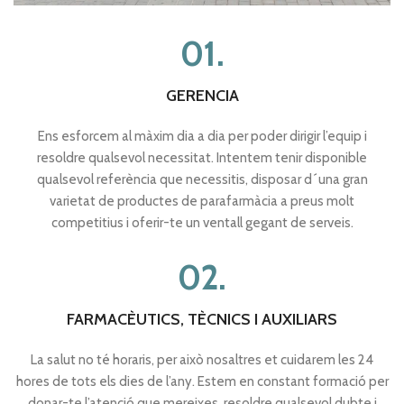
01.
GERENCIA
Ens esforcem al màxim dia a dia per poder dirigir l’equip i
resoldre qualsevol necessitat. Intentem tenir disponible
qualsevol referència que necessitis, disposar d´una gran
varietat de productes de parafarmàcia a preus molt
competitius i oferir-te un ventall gegant de serveis.
02.
FARMACÈUTICS, TÈCNICS I AUXILIARS
La salut no té horaris, per això nosaltres et cuidarem les 24
hores de tots els dies de l’any. Estem en constant formació per
donar-te l’atenció que mereixes, resoldre qualsevol dubte i