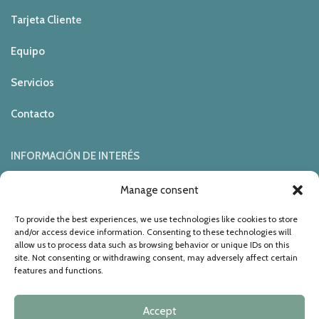
Tarjeta Client
e
Equipo
Servicios
Contacto
INFORMACIÓN DE INTERÉS
Manage consent
Política de Privacidad
To provide the best experiences, we use technologies like cookies to store
Política de Cookies
and/or access device information. Consenting to these technologies will
allow us to process data such as browsing behavior or unique IDs on this
site. Not consenting or withdrawing consent, may adversely affect certain
Aviso Legal
features and functions.
Site Map
Accept