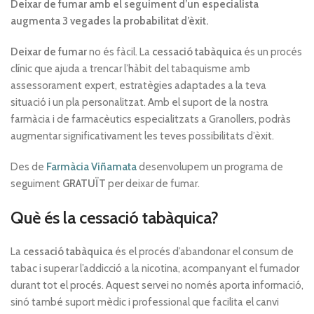
Deixar de fumar amb el seguiment d’un especialista
augmenta 3 vegades la probabilitat d’èxit.
Deixar de fumar
no és fàcil. La
cessació tabàquica
és un procés
clínic que ajuda a trencar l’hàbit del tabaquisme amb
assessorament expert, estratègies adaptades a la teva
situació i un pla personalitzat. Amb el suport de la nostra
farmàcia i de farmacèutics especialitzats a Granollers, podràs
augmentar significativament les teves possibilitats d’èxit.
Des de
Farmàcia Viñamata
desenvolupem un programa de
seguiment
GRATUÏT
per deixar de fumar.
Què és la cessació tabàquica?
La
cessació tabàquica
és el procés d’abandonar el consum de
tabac i superar l’addicció a la nicotina, acompanyant el fumador
durant tot el procés. Aquest servei no només aporta informació,
sinó també suport mèdic i professional que facilita el canvi