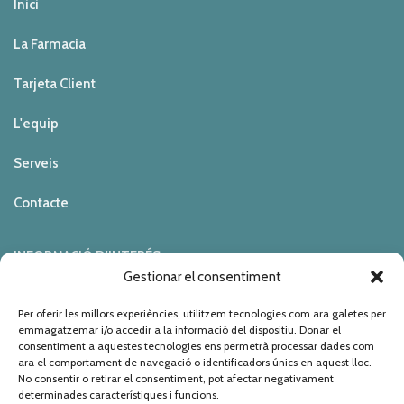
Inici
La Farmacia
Tarjeta Client
L'equip
Serveis
Contacte
INFORMACIÓ D'INTERÉS
Gestionar el consentiment
Política de Privacitat
Per oferir les millors experiències, utilitzem tecnologies com ara galetes per
emmagatzemar i/o accedir a la informació del dispositiu. Donar el
consentiment a aquestes tecnologies ens permetrà processar dades com
Política de Cookies
ara el comportament de navegació o identificadors únics en aquest lloc.
No consentir o retirar el consentiment, pot afectar negativament
Avis Legal
determinades característiques i funcions.