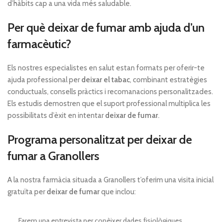
d’hàbits cap a una vida més saludable.
Per què deixar de fumar amb ajuda d’un
farmacèutic?
Els nostres especialistes en salut estan formats per oferir-te
ajuda professional per
deixar el tabac
, combinant estratègies
conductuals, consells pràctics i recomanacions personalitzades.
Els estudis demostren que el suport professional multiplica les
possibilitats d’èxit en intentar
deixar de fumar
.
Programa personalitzat per deixar de
fumar a Granollers
A la nostra farmàcia situada a Granollers t’oferim una visita inicial
gratuïta per
deixar de fumar
que inclou:
Farem una entrevista per conèixer dades fisiològiques,