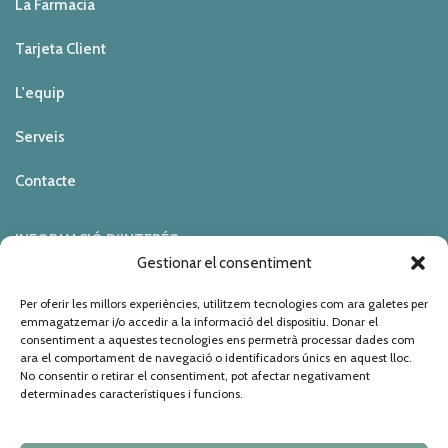
La Farmacia
Tarjeta Client
L'equip
Serveis
Contacte
INFORMACIÓ D'INTERÉS
Gestionar el consentiment
Política de Privacitat
Per oferir les millors experiències, utilitzem tecnologies com ara galetes per
emmagatzemar i/o accedir a la informació del dispositiu. Donar el
consentiment a aquestes tecnologies ens permetrà processar dades com
Política de Cookies
ara el comportament de navegació o identificadors únics en aquest lloc.
No consentir o retirar el consentiment, pot afectar negativament
Avis Legal
determinades característiques i funcions.
Site Map